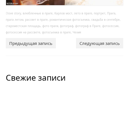
love story
,
влюбленные в праге
,
Карлов мост
,
лето в праге
,
портрет
,
Прага
,
прага летом
,
рассвет в праге
,
романтическая фотосъемка
,
свадьба в сентябре
,
староместская площадь
,
фото праги
,
фотограф
,
фотограф в Праге
,
фотосессия
,
фотосессия на рассвете
,
фотосъемка в праге
,
Чехия
Предыдущая запись
Следующая запись
Свежие записи