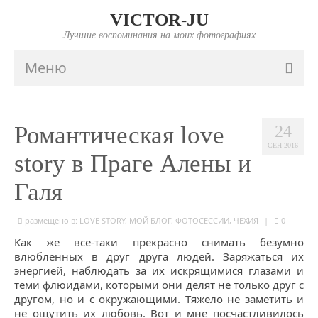
VICTOR-JU
Лучшие воспоминания на моих фотографиях
Меню
ГЛАВНАЯ
Романтическая love
24
ПОРТФОЛИО
СЕН 2016
story в Праге Алены и
FAQ
Галя
ИНФО
размещено в:
LOVE STORY
,
МОЙ БЛОГ
,
ФОТОСЕССИИ
,
ЧЕХИЯ
|
0
ПРАЙС
Как же все-таки прекрасно снимать безумно
КОНТАКТЫ
влюбленных в друг друга людей. Заряжаться их
энергией, наблюдать за их искрящимися глазами и
теми флюидами, которыми они делят не только друг с
другом, но и с окружающими. Тяжело не заметить и
не ощутить их любовь. Вот и мне посчастливилось