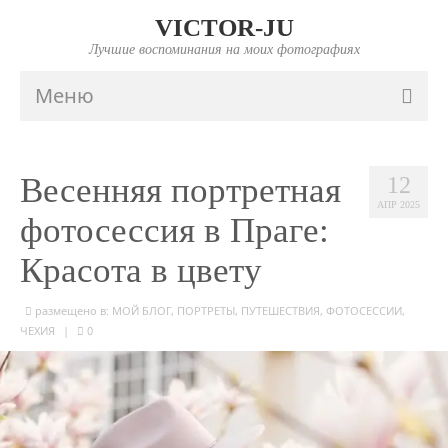
VICTOR-JU
Лучшие воспоминания на моих фотографиях
Меню
ГЛАВНАЯ
Весенняя портретная
12
ПОРТФОЛИО
АПР 2025
фотосессия в Праге:
FAQ
Красота в цвету
ИНФО
размещено в:
МОЙ БЛОГ
,
ПОРТРЕТЫ
,
ПУТЕШЕСТВИЯ
,
ФОТОСЕССИИ
,
ПРАЙС
ЧЕХИЯ
|
0
КОНТАКТЫ