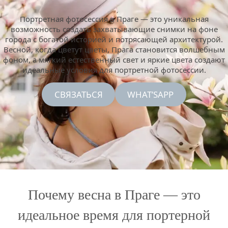
Портретная фотосессия в Праге — это уникальная
возможность создать захватывающие снимки на фоне
города с богатой историей и потрясающей архитектурой.
Весной, когда цветут цветы, Прага становится волшебным
фоном, а мягкий естественный свет и яркие цвета создают
идеальные условия для портретной фотосессии.
СВЯЗАТЬСЯ
WHAT’SAPP
Почему весна в Праге — это
идеальное время для портерной