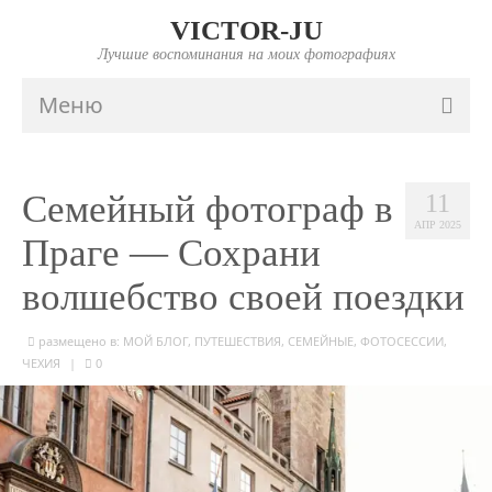
VICTOR-JU
Лучшие воспоминания на моих фотографиях
Меню
ГЛАВНАЯ
Семейный фотограф в
11
ПОРТФОЛИО
АПР 2025
Праге — Сохрани
FAQ
волшебство своей поездки
ИНФО
размещено в:
МОЙ БЛОГ
,
ПУТЕШЕСТВИЯ
,
СЕМЕЙНЫЕ
,
ФОТОСЕССИИ
,
ПРАЙС
ЧЕХИЯ
|
0
КОНТАКТЫ