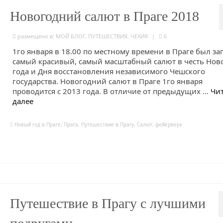
Новогодний салют в Праге 2018
размещено в:
МОЙ БЛОГ
,
ПУТЕШЕСТВИЯ
,
ЧЕХИЯ
|
6
1го января в 18.00 по местному времени в Праге был з
самый красивый, самый масштабный салют в честь Нов
года и Дня восстановления независимого Чешского
государства. Новогодний салют в Праге 1го января
проводится с 2013 года. В отличие от предыдущих …
Чи
далее
Новый год в Праге
,
Прага
,
Путешествие в Прагу
,
Салют
,
фейерверк
Путешествие в Прагу с лучшими