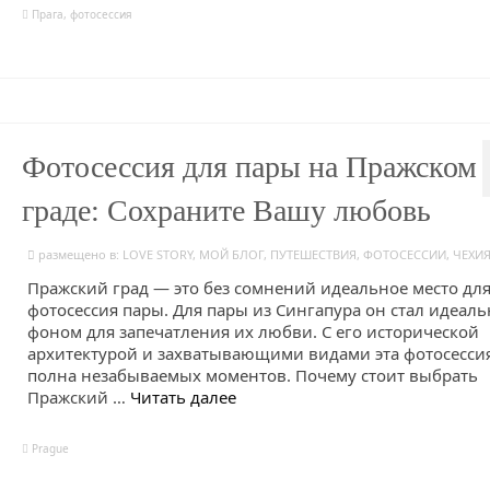
Прага
,
фотосессия
Фотосессия для пары на Пражском
граде: Сохраните Вашу любовь
размещено в:
LOVE STORY
,
МОЙ БЛОГ
,
ПУТЕШЕСТВИЯ
,
ФОТОСЕССИИ
,
ЧЕХИ
Пражский град — это без сомнений идеальное место дл
фотосессия пары. Для пары из Сингапура он стал идеал
фоном для запечатления их любви. С его исторической
архитектурой и захватывающими видами эта фотосесси
полна незабываемых моментов. Почему стоит выбрать
Пражский …
Читать далее
Prague