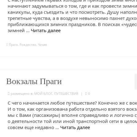
начинают задумываться о том, где и как провести зимн
каникулы, куда съездить и что посмотреть. Душу напол
трепетные чувства, а в воздухе невыносимо пахнет дух
приближающихся зимних праздников. В поисках «чуде
зимней …
Читать далее
Прага
,
Рождество
,
Чехия
Вокзалы Праги
размещено в:
МОЙ БЛОГ
,
ПУТЕШЕСТВИЯ
|
0
С чего начинается любое путешествие? Конечно же с вок
И о том, как организована работа отдельно взятого вокз
мы с Вами (пассажиры) вполне справедливо и логично 
о деятельности той или иной транспортной сети в целом
совсем еще недавно …
Читать далее