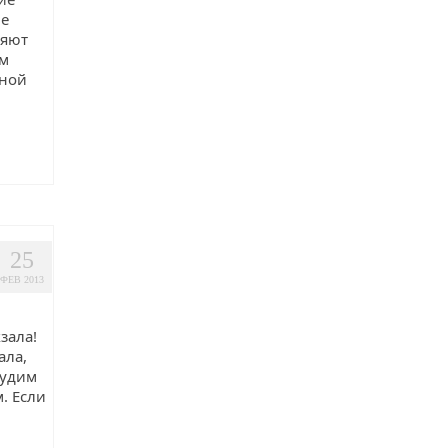
ие
няют
ом
сной
25
ФЕВ 2013
зала!
ала,
судим
. Если