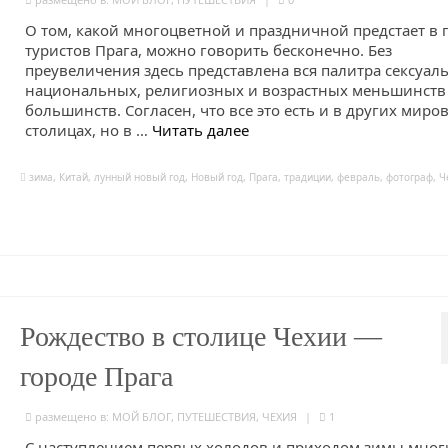
О том, какой многоцветной и праздничной предстает в 
туристов Прага, можно говорить бесконечно. Без
преувеличения здесь представлена вся палитра сексуал
национальных, религиозных и возрастных меньшинств
большинств. Согласен, что все это есть и в других миро
столицах, но в …
Читать далее
зима
,
Китай
,
лунный новый год
,
Новый год
,
Прага
,
традиции
,
февраль
,
фотограф
,
Ч
Рождество в столице Чехии —
городе Прага
размещено в:
МОЙ БЛОГ
,
ПУТЕШЕСТВИЯ
,
ЧЕХИЯ
|
1
С наступлением первых холодов и приходом зимы мног