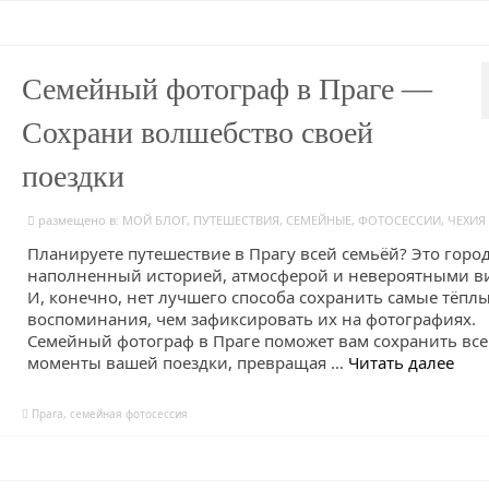
Семейный фотограф в Праге —
Сохрани волшебство своей
поездки
размещено в:
МОЙ БЛОГ
,
ПУТЕШЕСТВИЯ
,
СЕМЕЙНЫЕ
,
ФОТОСЕССИИ
,
ЧЕХИЯ
Планируете путешествие в Прагу всей семьёй? Это город
наполненный историей, атмосферой и невероятными в
И, конечно, нет лучшего способа сохранить самые тёпл
воспоминания, чем зафиксировать их на фотографиях.
Семейный фотограф в Праге поможет вам сохранить все
моменты вашей поездки, превращая …
Читать далее
Прага
,
семейная фотосессия