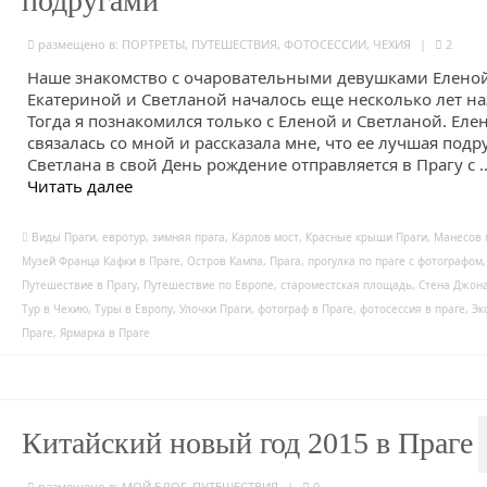
подругами
размещено в:
ПОРТРЕТЫ
,
ПУТЕШЕСТВИЯ
,
ФОТОСЕССИИ
,
ЧЕХИЯ
|
2
Наше знакомство с очаровательными девушками Еленой
Екатериной и Светланой началось еще несколько лет на
Тогда я познакомился только с Еленой и Светланой. Еле
связалась со мной и рассказала мне, что ее лучшая подр
Светлана в свой День рождение отправляется в Прагу с 
Читать далее
Виды Праги
,
евротур
,
зимняя прага
,
Карлов мост
,
Красные крыши Праги
,
Манесов 
Музей Франца Кафки в Праге
,
Остров Кампа
,
Прага
,
прогулка по праге с фотографом
,
Путешествие в Прагу
,
Путешествие по Европе
,
староместская площадь
,
Стена Джон
Тур в Чехию
,
Туры в Европу
,
Улочки Праги
,
фотограф в Праге
,
фотосессия в праге
,
Эк
Праге
,
Ярмарка в Праге
Китайский новый год 2015 в Праге
размещено в:
МОЙ БЛОГ
,
ПУТЕШЕСТВИЯ
|
0