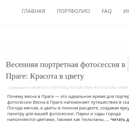
ГЛАВНАЯ
ПОРТФОЛИО
FAQ
И
Весенняя портретная фотосессия в
Праге: Красота в цвету
размещено в:
МОЙ БЛОГ
,
ПОРТРЕТЫ
,
ПУТЕШЕСТВИЯ
,
ФОТОСЕССИИ
,
ЧЕХИЯ
Почему весна в Праге — это идеальное время для порте
фотосессии Весна в Праге напоминает путешествие в ска
Погода мягкая, а цветы в полном расцвете, создавая ярк
палитру для вашей фотосессии. Парки и сады города
наполняются цветами, такими как тюльпаны, …
Читать 