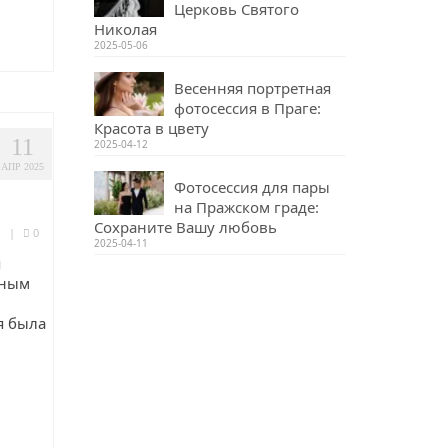
Церковь Святого
Николая
2025-05-06
Весенняя портретная
фотосессия в Праге:
Красота в цвету
11
2025-04-12
АПР 2025
Фотосессия для пары
на Пражском граде:
Сохраните Вашу любовь
Я
|
0
2025-04-11
я
ьным
я была