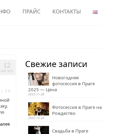
НФО
ПРАЙС
КОНТАКТЫ
Свежие записи
12
АПР 2025
Новогодняя
фотосессия в Праге
2025 — Цена
|
0
2025-11-28
рной
зку.
Фотосессия в Праге на
ую
Рождество
2025-10-24
далее
Свадьба в Праге