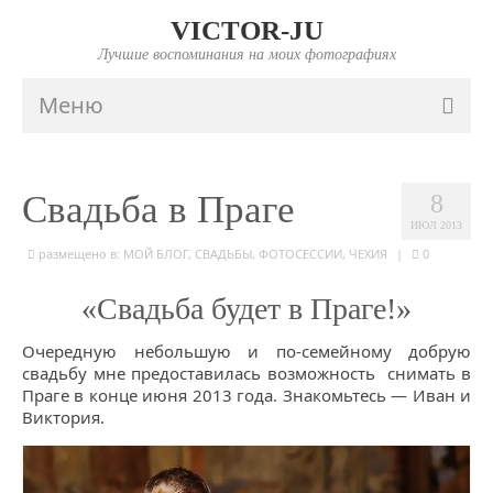
VICTOR-JU
Лучшие воспоминания на моих фотографиях
Меню
ГЛАВНАЯ
Свадьба в Праге
8
ПОРТФОЛИО
ИЮЛ 2013
FAQ
размещено в:
МОЙ БЛОГ
,
СВАДЬБЫ
,
ФОТОСЕССИИ
,
ЧЕХИЯ
|
0
ИНФО
«Свадьба будет в Праге!»
ПРАЙС
Очередную небольшую и по-семейному добрую
свадьбу мне предоставилась возможность снимать в
КОНТАКТЫ
Праге в конце июня 2013 года. Знакомьтесь — Иван и
Виктория.