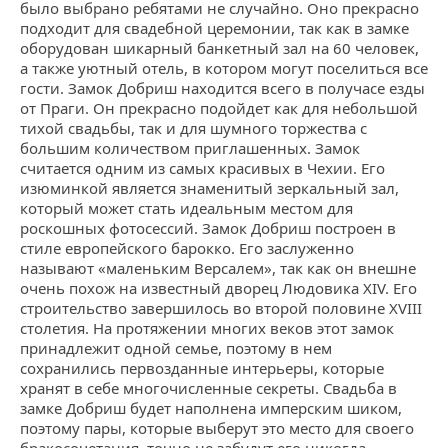
было выбрано ребятами не случайно. Оно прекрасно
подходит для свадебной церемонии, так как в замке
оборудован шикарный банкетный зал на 60 человек,
а также уютный отель, в котором могут поселиться все
гости. Замок Добриш находится всего в получасе езды
от Праги. Он прекрасно подойдет как для небольшой
тихой свадьбы, так и для шумного торжества с
большим количеством приглашенных. Замок
считается одним из самых красивых в Чехии. Его
изюминкой является знаменитый зеркальный зал,
который может стать идеальным местом для
роскошных фотосессий. Замок Добриш построен в
стиле европейского барокко. Его заслуженно
называют «маленьким Версалем», так как он внешне
очень похож на известный дворец Людовика XIV. Его
строительство завершилось во второй половине XVIII
столетия. На протяжении многих веков этот замок
принадлежит одной семье, поэтому в нем
сохранились первозданные интерьеры, которые
хранят в себе многочисленные секреты. Свадьба в
замке Добриш будет наполнена имперским шиком,
поэтому пары, которые выберут это место для своего
бракосочетания, точно не забудут его никогда.