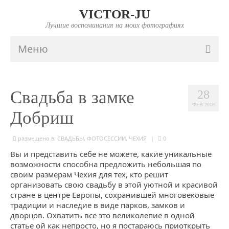
VICTOR-JU
Лучшие воспоминания на моих фотографиях
Меню
ГЛАВНАЯ
Свадьба в замке
28
ПОРТФОЛИО
ФЕВ 2018
Добриш
FAQ
размещено в:
ИНФО
СВАДЬБЫ
,
ФОТОСЕССИИ
,
ЧЕХИЯ
|
0
Вы и представить себе не можете, какие уникальные
ПРАЙС
возможности способна предложить небольшая по
своим размерам Чехия для тех, кто решит
КОНТАКТЫ
организовать свою свадьбу в этой уютной и красивой
стране в центре Европы, сохранившей многовековые
традиции и наследие в виде парков, замков и
дворцов. Охватить все это великолепие в одной
статье ой как непросто, но я постараюсь приоткрыть