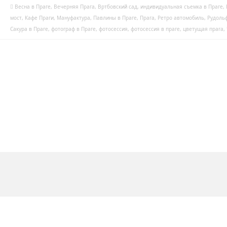
Весна в Праге
,
Вечерняя Прага
,
Вртбовский сад
,
индивидуальная съемка в Праге
,
мост
,
Кафе Праги
,
Мануфактура
,
Павлины в Праге
,
Прага
,
Ретро автомобиль
,
Рудоль
Сакура в Праге
,
фотограф в Праге
,
фотосессия
,
фотосессия в праге
,
цветущая прага
,