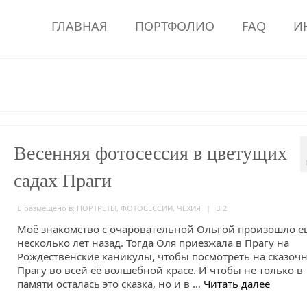
ГЛАВНАЯ
ПОРТФОЛИО
FAQ
И
Весенняя фотосессия в цветущих
садах Праги
размещено в:
ПОРТРЕТЫ
,
ФОТОСЕССИИ
,
ЧЕХИЯ
|
2
Моё знакомство с очаровательной Ольгой произошло е
несколько лет назад. Тогда Оля приезжала в Прагу на
Рождественские каникулы, чтобы посмотреть на сказоч
Прагу во всей её волшебной красе. И чтобы не только в
памяти осталась это сказка, но и в …
Читать далее