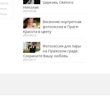
Церковь Святого
Карлов
Николая
финум
,
2025-05-06
Чехия
Весенняя портретная
фотосессия в Праге:
Красота в цвету
2025-04-12
Фотосессия для пары
на Пражском граде:
Сохраните Вашу любовь
2025-04-11