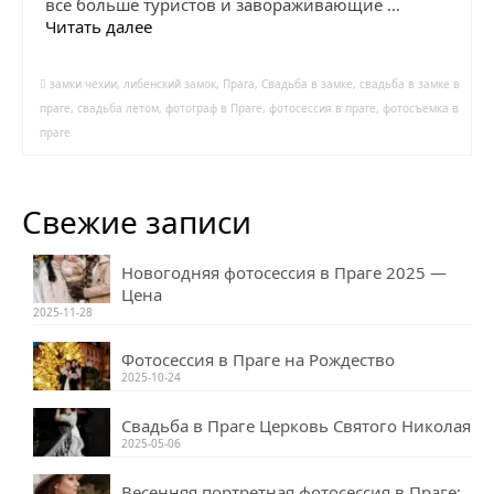
все больше туристов и завораживающие …
Читать далее
замки чехии
,
либенский замок
,
Прага
,
Свадьба в замке
,
свадьба в замке в
праге
,
свадьба летом
,
фотограф в Праге
,
фотосессия в праге
,
фотосъемка в
праге
Свежие записи
Новогодняя фотосессия в Праге 2025 —
Цена
2025-11-28
Фотосессия в Праге на Рождество
2025-10-24
Свадьба в Праге Церковь Святого Николая
2025-05-06
Весенняя портретная фотосессия в Праге: