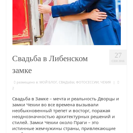
27
Свадьба в Либенском
СЕН 2016
замке
размещено в:
МОЙ БЛОГ
,
СВАДЬБЫ
,
ФОТОСЕССИИ
,
ЧЕХИЯ
|
2
Свадьба в Замке – мечта и реальность Дворцы и
замки Чехии во все времена вызывали
необыкновенный трепет и восторг, поражая
неоднозначностью архитектурных решений и
стилей. Замки Чехии около Праги – это
истинные жемчужины страны, привлекающие