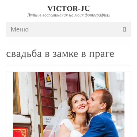
VICTOR-JU
Лучшие воспоминания на моих фотографиях
Меню
ГЛАВНАЯ
свадьба в замке в праге
ПОРТФОЛИО
FAQ
ИНФО
ПРАЙС
КОНТАКТЫ