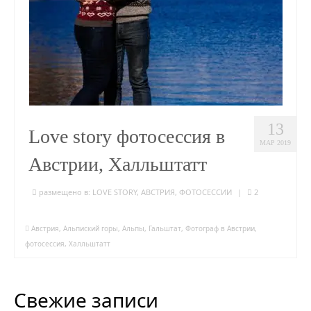
13
Love story фотосессия в
МАР 2019
Австрии, Халльштатт
размещено в:
LOVE STORY
,
АВСТРИЯ
,
ФОТОСЕССИИ
|
2
Австрия
,
Альпиский горы
,
Альпы
,
Гальштат
,
Фотограф в Австрии
,
фотосессия
,
Халльштатт
Свежие записи