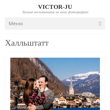
VICTOR-JU
Лучшие воспоминания на моих фотографиях
Меню
ГЛАВНАЯ
Халльштатт
ПОРТФОЛИО
FAQ
ИНФО
ПРАЙС
КОНТАКТЫ