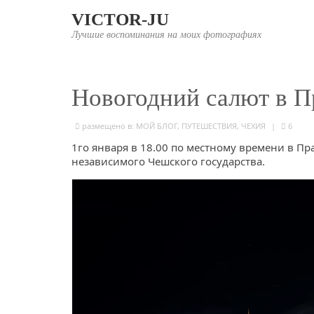
VICTOR-JU
Лучшие воспоминания на моих фотографиях
Новогодний салют в П
размещено в:
МОЙ БЛОГ
,
ПУТЕШЕСТВИЯ
,
ЧЕХИЯ
|
6
1го января в 18.00 по местному времени в П
независимого Чешского государства.