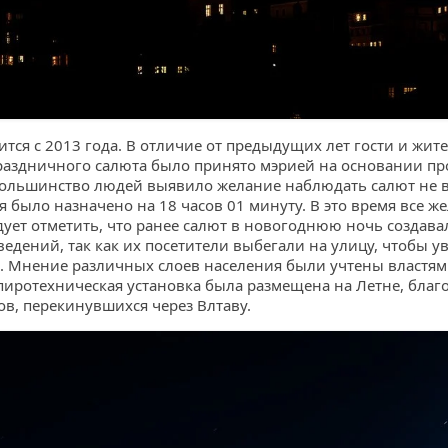
тся с 2013 года. В отличие от предыдущих лет гости и жит
аздничного салюта было принято мэрией на основании про
 большинство людей выявило желание наблюдать салют не 
 было назначено на 18 часов 01 минуту. В это время все ж
дует отметить, что ранее салют в новогоднюю ночь создав
ведений, так как их посетители выбегали на улицу, чтобы у
а. Мнение различных слоев населения были учтены властя
пиротехническая установка была размещена на Летне, благ
в, перекинувшихся через Влтаву.