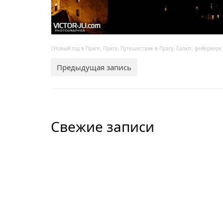
Новый год в Праге
,
Прага
,
Путешествие в Прагу
,
Салют
,
фейерверк
Предыдущая запись
Свежие записи