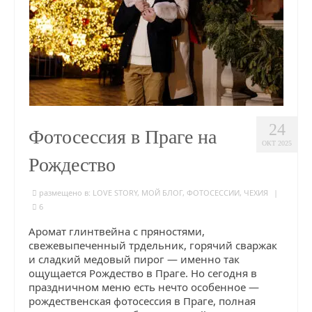
24
Фотосессия в Праге на
ОКТ 2025
Рождество
размещено в:
LOVE STORY
,
МОЙ БЛОГ
,
ФОТОСЕССИИ
,
ЧЕХИЯ
|
6
Аромат глинтвейна с пряностями,
свежевыпеченный трдельник, горячий сваржак
и сладкий медовый пирог — именно так
ощущается Рождество в Праге. Но сегодня в
праздничном меню есть нечто особенное —
рождественская фотосессия в Праге, полная