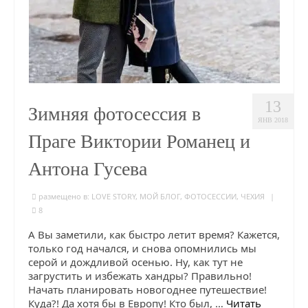
13
Зимняя фотосессия в
ЯНВ 2018
Праге Виктории Романец и
Антона Гусева
размещено в:
LOVE STORY
,
МОЙ БЛОГ
,
ФОТОСЕССИИ
,
ЧЕХИЯ
|
8
А Вы заметили, как быстро летит время? Кажется,
только год начался, и снова опомнились мы
серой и дождливой осенью. Ну, как тут не
загрустить и избежать хандры? Правильно!
Начать планировать новогоднее путешествие!
Куда?! Да хотя бы в Европу! Кто был, …
Читать