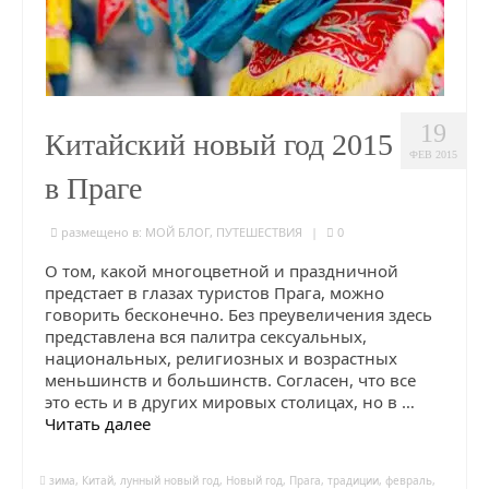
19
Китайский новый год 2015
ФЕВ 2015
в Праге
размещено в:
МОЙ БЛОГ
,
ПУТЕШЕСТВИЯ
|
0
О том, какой многоцветной и праздничной
предстает в глазах туристов Прага, можно
говорить бесконечно. Без преувеличения здесь
представлена вся палитра сексуальных,
национальных, религиозных и возрастных
меньшинств и большинств. Согласен, что все
это есть и в других мировых столицах, но в …
Читать далее
зима
,
Китай
,
лунный новый год
,
Новый год
,
Прага
,
традиции
,
февраль
,