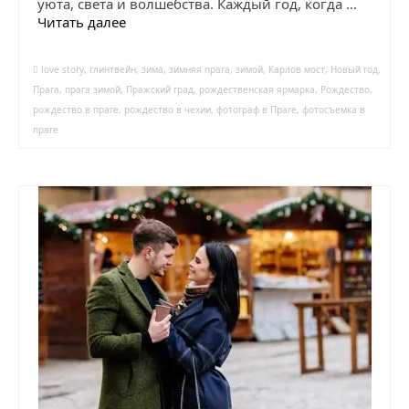
уюта, света и волшебства. Каждый год, когда …
Читать далее
love story
,
глинтвейн
,
зима
,
зимняя прага
,
зимой
,
Карлов мост
,
Новый год
,
Прага
,
прага зимой
,
Пражский град
,
рождественская ярмарка
,
Рождество
,
рождество в праге
,
рождество в чехии
,
фотограф в Праге
,
фотосъемка в
праге