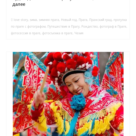
далее
love story
,
зима
,
зимняя прага
,
Новый год
,
Прага
,
Пражский град
,
прогулка
по праге с фотографом
,
Путешествие в Прагу
,
Рождество
,
фотограф в Праге
,
фотосессия в праге
,
фотосъемка в праге
,
Чехия