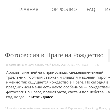
ГЛАВНАЯ
ПОРТФОЛИО
FAQ
И
Фотосессия в Праге на Рождество
размещено в:
LOVE STORY
,
МОЙ БЛОГ
,
ФОТОСЕССИИ
,
ЧЕХИЯ
|
6
Аромат глинтвейна с пряностями, свежевыпеченный
трдельник, горячий сваржак и сладкий медовый пирог 
именно так ощущается Рождество в Праге. Но сегодня в
праздничном меню есть нечто особенное — рождествен
фотосессия в Праге, полная уюта, света и волшебства. 
год, когда …
Читать далее
love story
,
глинтвейн
,
зима
,
зимняя прага
,
зимой
,
Карлов мост
,
Новый год
,
Прага
,
п