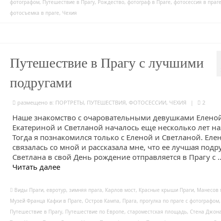
фотографом
,
Путешествие в Прагу
,
Рождество
,
фотограф в Праге
,
фотосессия в праг
фотосъемка в праге
,
Чехия
Путешествие в Прагу с лучшими
подругами
размещено в:
ПОРТРЕТЫ
,
ПУТЕШЕСТВИЯ
,
ФОТОСЕССИИ
,
ЧЕХИЯ
|
2
Наше знакомство с очаровательными девушками Еленой
Екатериной и Светланой началось еще несколько лет на
Тогда я познакомился только с Еленой и Светланой. Еле
связалась со мной и рассказала мне, что ее лучшая подр
Светлана в свой День рождение отправляется в Прагу с 
Читать далее
Виды Праги
,
евротур
,
зимняя прага
,
Карлов мост
,
Красные крыши Праги
,
Манесов 
Музей Франца Кафки в Праге
,
Остров Кампа
,
Прага
,
прогулка по праге с фотографом
,
Путешествие в Прагу
,
Путешествие по Европе
,
староместская площадь
,
Стена Джон