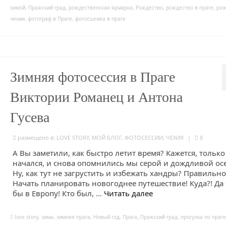
зимой
,
Пражский град
,
рождественская ярмарка
,
Рождество
,
рождество в праге
,
рож
чехии
,
фотограф в Праге
,
фотосъемка в праге
Зимняя фотосессия в Праге
Виктории Романец и Антона
Гусева
размещено в:
LOVE STORY
,
МОЙ БЛОГ
,
ФОТОСЕССИИ
,
ЧЕХИЯ
|
8
А Вы заметили, как быстро летит время? Кажется, только
начался, и снова опомнились мы серой и дождливой ос
Ну, как тут не загрустить и избежать хандры? Правильно
Начать планировать новогоднее путешествие! Куда?! Да 
бы в Европу! Кто был, …
Читать далее
love story
,
зима
,
зимняя прага
,
Новый год
,
Прага
,
Пражский град
,
прогулка по праге