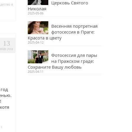
Церковь Святого
дество в
Николая
2025-05-06
Весенняя портретная
фотосессия в Праге:
Красота в цвету
13
2025-04-12
ЯНВ 2018
Фотосессия для пары
на Пражском граде:
Сохраните Вашу любовь
2025-04-11
 год
енью.
!
хотя
 с